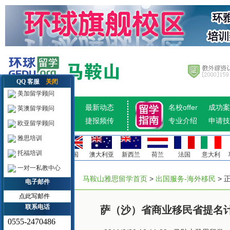
QQ 客服
关闭
美加留学顾问
招生计划
最新动态
名校offer
成功案
英澳留学顾问
热点推荐
捷报频传
专业介绍
申请技
欧亚留学顾问
雅思培训
托福培训
美国
加拿大
英国
澳大利亚
新西兰
荷兰
法国
意大利
一对一私教中心
马鞍山雅思留学首页
>
出国服务-海外移民
> 
电子邮件
点此写邮件
联系电话
萨（沙）省商业移民省提名
0555-2470486