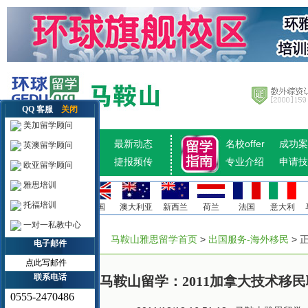
QQ 客服
关闭
美加留学顾问
招生计划
最新动态
名校offer
成功案
英澳留学顾问
热点推荐
捷报频传
专业介绍
申请技
欧亚留学顾问
雅思培训
托福培训
美国
加拿大
英国
澳大利亚
新西兰
荷兰
法国
意大利
一对一私教中心
马鞍山雅思留学首页
>
出国服务-海外移民
> 
电子邮件
点此写邮件
联系电话
马鞍山留学：2011加拿大技术移
0555-2470486