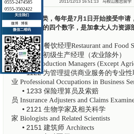
2011/12/13 16:51:13
马鞍山雅思留学
0555-2474585
0555-3502422
关注我们
29个大类，每年是7月1日开始接受申请，
微博
博客
额，最开头的四个数字，是加拿大人力资源
微信二维码
号。
• 0631 餐饮经理
Restaurant and Food 
• 0811 初级生产经理（农业除外）
Primary Production Managers (Except Agric
• 1122 为管理提供商业服务的专业性
业
Professional Occupations in Business S
• 1233 保险理算员及索赔
员
Insurance Adjusters and Claims Examine
• 2121 生物学家及相关科学
家
Biologists and Related Scientists
• 2151 建筑师
Architects