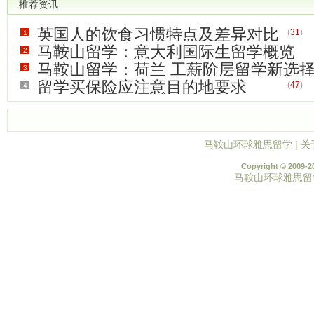
推荐资讯
英国人的饮食习惯特点及差异对比
(
31
)
1
马鞍山留学：意大利国际生留学概览
2
马鞍山留学：荷兰 工薪阶层留学新选
3
(
49
)
留学买保险应注意目的地要求
(
47
)
4
(
112
)
马鞍山环球雅思留学
|
关
Copyright © 2009-2
马鞍山环球雅思留