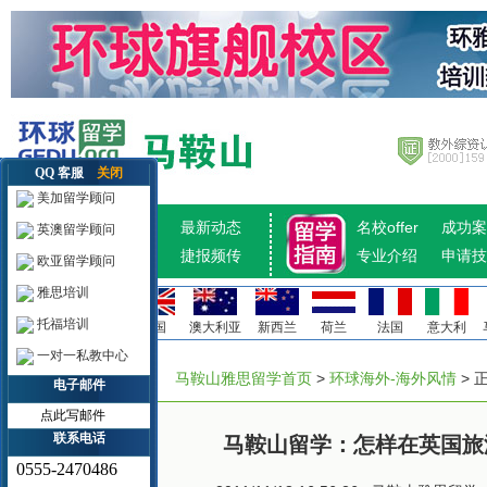
QQ 客服
关闭
美加留学顾问
招生计划
最新动态
名校offer
成功案
英澳留学顾问
热点推荐
捷报频传
专业介绍
申请技
欧亚留学顾问
雅思培训
托福培训
美国
加拿大
英国
澳大利亚
新西兰
荷兰
法国
意大利
一对一私教中心
马鞍山雅思留学首页
>
环球海外-海外风情
> 
电子邮件
点此写邮件
联系电话
马鞍山留学：怎样在英国旅
0555-2470486