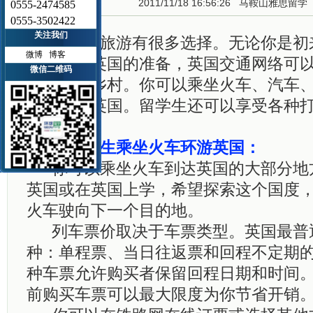
2011/11/18 16:56:26
马鞍山雅思留学
0555-2474585
0555-3502422
关注我们
在英国旅游有很多选择。无论你是初
微博
博客
好了探索英国的准备，英国交通网络可
微信二维码
市抑或小乡村。你可以乘坐火车、汽车
行车环游英国。留学生还可以享受各种
国际学生乘坐火车环游英国：
你可以乘坐火车到达英国的大部分地
英国或在英国上学，希望探索这个国度
火车驶向下一个目的地。
列车票价取决于车票类型。英国最普
种：单程票、当日往返票和回程不定期
种车票允许购买者保留回程日期和时间
前购买车票可以最大限度为你节省开销