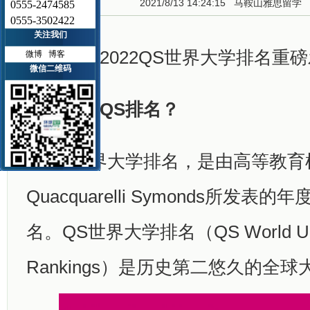
2021/8/13 14:24:15
马鞍山雅思留学
0555-2474585
0555-3502422
关注我们
刚刚，2022QS世界大学排名重
微博
博客
微信二维码
什么是QS排名？
QS世界大学排名，是由高等教育
Quacquarelli Symonds所发表
名。QS世界大学排名（QS World Univ
Rankings）是历史第二悠久的全