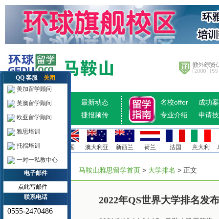
QQ 客服
关闭
美加留学顾问
招生计划
最新动态
名校offer
成功案
英澳留学顾问
热点推荐
捷报频传
专业介绍
申请技
欧亚留学顾问
雅思培训
托福培训
美国
加拿大
英国
澳大利亚
新西兰
荷兰
法国
意大利
一对一私教中心
马鞍山雅思留学首页
>
大学排名
> 正文
电子邮件
点此写邮件
联系电话
2022年QS世界大学排名发
0555-2470486