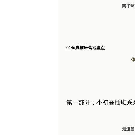
南半球
01
全真插班营地盘点
第一部分：小初高插班系
走进当