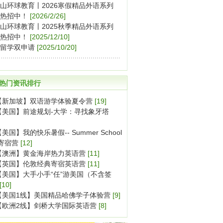
山环球教育丨2026寒假精品外语系列
热招中！
[2026/2/26]
山环球教育丨2025秋季精品外语系列
热招中！
[2025/12/10]
留学双申请
[2025/10/20]
热门资讯排行
【新加坡】双语游学体验夏令营
[19]
【美国】前途规划-大学：寻找象牙塔
美国】我的快乐暑假-- Summer School
寄宿营
[12]
【澳洲】黄金海岸热力英语营
[11]
【英国】伦敦经典寄宿英语营
[11]
【美国】大手小手“任”游美国（不含签
[10]
【美国1线】美国精品哈佛学子体验营
[9]
【欧洲2线】剑桥大学国际英语营
[8]