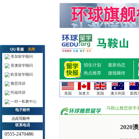
QQ 客服
关闭
美加留学顾问
招生计划
最新动态
英澳留学顾问
热点推荐
捷报频传
欧亚留学顾问
雅思培训
托福培训
美国
加拿大
英国
澳大利亚
新西
一对一私教中心
马鞍山雅思留学
电子邮件
点此写邮件
联系电话
202
0555-2470486