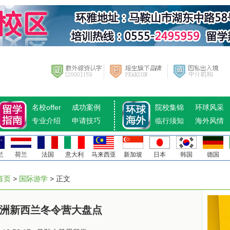
名校offer
成功案例
院校集锦
环球风采
专业介绍
申请技巧
临行须知
海外风情
兰
荷兰
法国
意大利
马来西亚
新加坡
日本
韩国
德国
首页
>
国际游学
> 正文
0澳洲新西兰冬令营大盘点