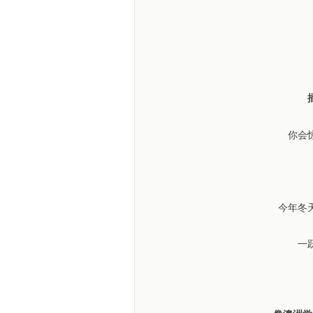
你会
今年冬
一