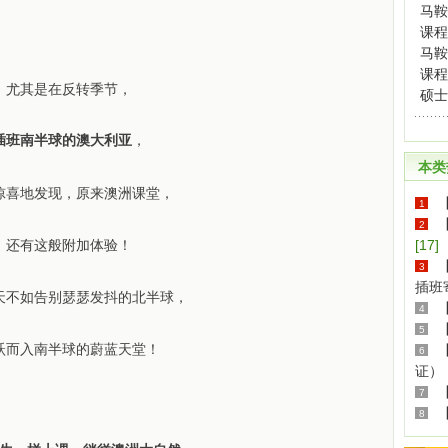
马鞍
课程
马鞍
课程
尤其是在反转季节，
硕士
插班南半球的澳大利亚
，
本类
惊喜地发现，原来澳洲课堂，
1
2
还有这般附加体验！
[17]
【
3
插班
天不如告别瑟瑟发抖的北半球，
4
5
跃而入南半球的蔚蓝天堂！
6
证）
7
8