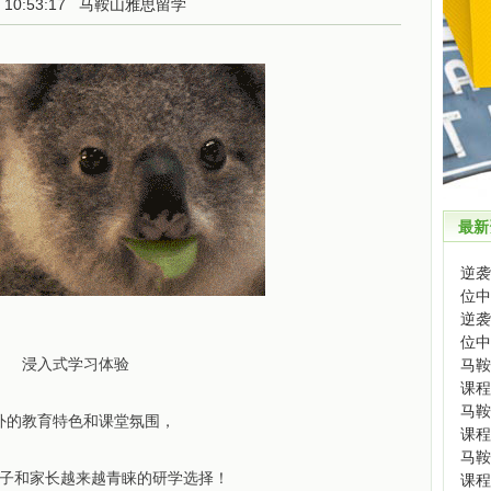
9 10:53:17
马鞍山雅思留学
最新
逆袭
位中
逆袭
位中
浸入式学习体验
马鞍
课程
马鞍
外的教育特色和课堂氛围，
课程
马鞍
子和家长越来越青睐的研学选择！
课程