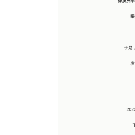
像澳洲学
喂
于是
发
20